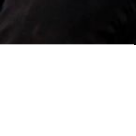
Impressum
Angaben gemäß § 5 TMG:
Verantwortlich für Inhalt, Gestaltung & Realisierung:
Dr. rer. nat. Katrin Lorenz
Heilpraktikerin für Naturheilkunde und Homöopathie
Hardenbergstr. 32, 04275 Leipzig
034168693822
01631493931
hp.katrin.lorenz@gmail.com
Gesetzliche Berufsbezeichnung
Heilpraktiker (verliehen in der Bundesrepublik Deutschland,